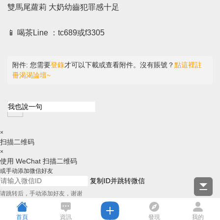
雙馬尾蘿莉 大奶幼齒犯罪感十足
📱 喝茶Line ：tc689或f3305
附件:
您需要
登錄
才可以下載或查看附件。沒有賬號？
點這裡註
冊渴渴論壇~
×
扫描二维码
×
使用 WeChat 扫描二维码
或手动添加微信好友
复制ID并跳转微信
请跳转后，手动添加好友，谢谢
首頁
資訊
發現
我的