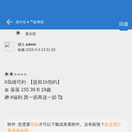
高中生👩‍🦰妹專區
回復
🌟
看全部
樓主
admin
收藏
2026-5-3 23:31:50
🌟🌟⭐⭐⭐⭐
#高雄可約 【提前1h預約】
🎀 落落 155 39 B 19歲
🎁 #福利 買一節再送一節 🥰
附件:
您需要
登錄
才可以下載或查看附件。沒有賬號？
點這裡註
冊渴渴論壇~